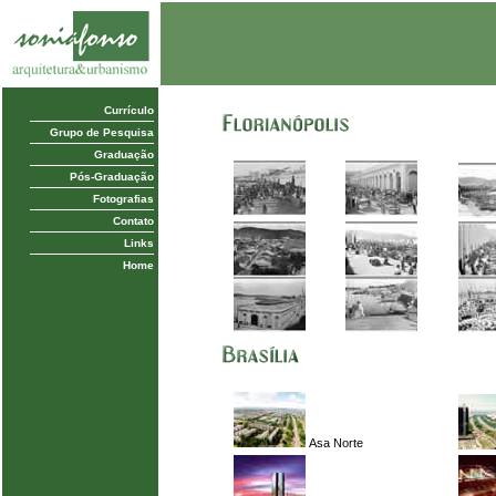
Currículo
Grupo de Pesquisa
Graduação
Pós-Graduação
Fotografias
Contato
Links
Home
Asa Norte